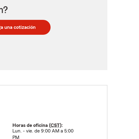
n?
a una cotización
Horas de oficina (
CST
):
Lun. - vie. de 9:00 AM a 5:00
PM