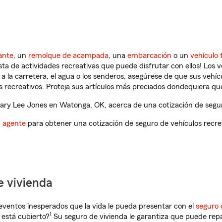
ante
, un
remolque de acampada
, una
embarcación
o un
vehículo 
ista de actividades recreativas que puede disfrutar con ellos! Los 
a la carretera, el agua o los senderos, asegúrese de que sus vehí
 recreativos. Proteja sus artículos más preciados dondequiera qu
ry Lee Jones en Watonga, OK, acerca de una cotización de seguro
n agente
para obtener una cotización de seguro de vehículos recre
e vivienda
eventos inesperados que la vida le pueda presentar con el
seguro 
1
está cubierto?
Su seguro de vivienda le garantiza que puede repa