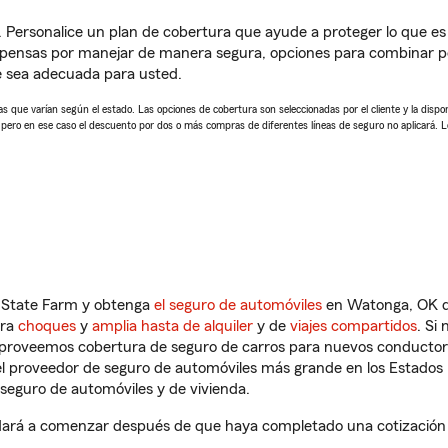
. Personalice un plan de cobertura que ayude a proteger lo que es 
mpensas por manejar de manera segura, opciones para combinar p
e sea adecuada para usted.
 que varían según el estado. Las opciones de cobertura son seleccionadas por el cliente y la disponib
, pero en ese caso el descuento por dos o más compras de diferentes líneas de seguro no aplicará. 
n State Farm y obtenga
el seguro de automóviles
en Watonga, OK qu
tra
choques
y
amplia hasta de alquiler
y de
viajes compartidos
. Si
s proveemos cobertura de seguro de carros para nuevos conductores
l proveedor de seguro de automóviles más grande en los Estados
seguro de automóviles y de vivienda.
rá a comenzar después de que haya completado una cotización de