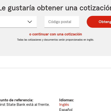
Le gustaría obtener una cotizació
cione
Código postal
Ingresa
Ingresa
Obteng
_____
un
un
re
código
código
cto
o continuar con una cotización
postal
postal
de
de
Todas las cotizaciones y documentos serán proporcionados en inglés.
egable
5
5
dígitos
dígitos
unto de referencia:
Idiomas:
irst State Bank está al frente.
Inglés
Español