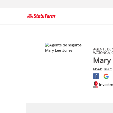
Comienzo
del
contenido
principal
AGENTE DE 
WATONGA
,
Mary 
CPCU®
,
RICP®
Investm