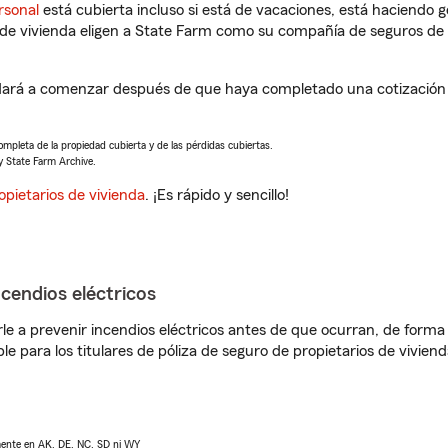
rsonal
está cubierta incluso si está de vacaciones, está haciendo g
de vivienda eligen a State Farm como su compañía de seguros de 
ará a comenzar después de que haya completado una cotización d
completa de la propiedad cubierta y de las pérdidas cubiertas.
y State Farm Archive.
opietarios de vivienda
. ¡Es rápido y sencillo!
ncendios eléctricos
e a prevenir incendios eléctricos antes de que ocurran, de forma 
le para los titulares de póliza de seguro de propietarios de vivie
lmente en AK, DE, NC, SD ni WY