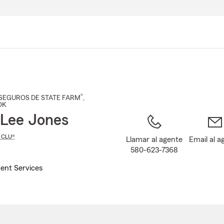
Pasar
al
contenido
principal
®
SEGUROS DE STATE FARM
,
 OK
Lee Jones
,
CLU®
Llamar al agente
Email al a
580-623-7368
ent Services