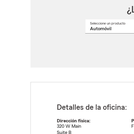
¿
Seleccione un producto
Selec
un
nomb
de
produ
del
menú
despl
Detalles de la oficina:
Dirección física:
P
320 W Main
F
Suite B