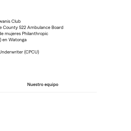
wanis Club
aine County 522 Ambulance Board
de mujeres Philanthropic
O) en Watonga
Underwriter (CPCU)
Nuestro equipo